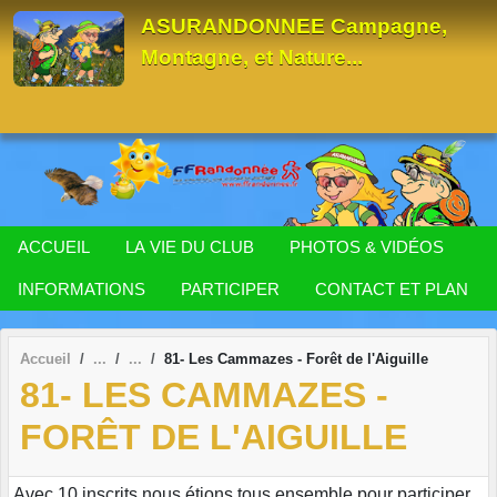
Panneau de gestion des cookies
ASURANDONNEE Campagne,
Montagne, et Nature...
ACCUEIL
LA VIE DU CLUB
PHOTOS & VIDÉOS
INFORMATIONS
PARTICIPER
CONTACT ET PLAN
Accueil
81- Les Cammazes - Forêt de l'Aiguille
81- LES CAMMAZES -
FORÊT DE L'AIGUILLE
Avec 10 inscrits nous étions tous ensemble pour participer