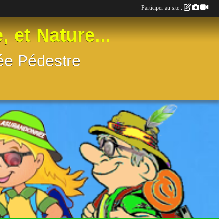
Participer au site :
t Nature...
née Pédestre