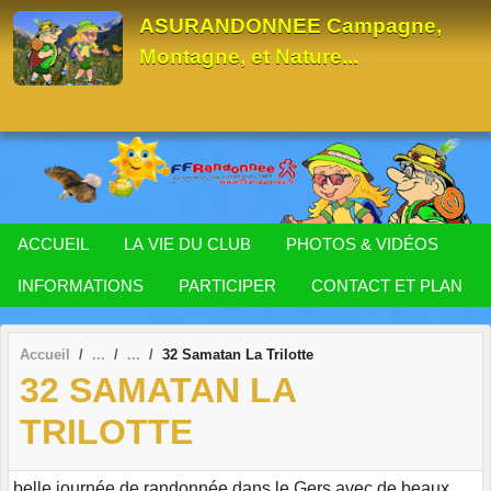
Panneau de gestion des cookies
ASURANDONNEE Campagne,
Montagne, et Nature...
ACCUEIL
LA VIE DU CLUB
PHOTOS & VIDÉOS
INFORMATIONS
PARTICIPER
CONTACT ET PLAN
Accueil
32 Samatan La Trilotte
32 SAMATAN LA
TRILOTTE
belle journée de randonnée dans le Gers avec de beaux