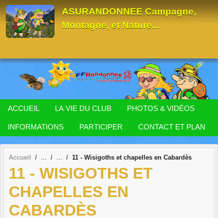
Panneau de gestion des cookies
ASURANDONNEE Campagne,
Montagne, et Nature...
ACCUEIL
LA VIE DU CLUB
PHOTOS & VIDÉOS
INFORMATIONS
PARTICIPER
CONTACT ET PLAN
Accueil
11 - Wisigoths et chapelles en Cabardès
11 - WISIGOTHS ET
CHAPELLES EN
CABARDÈS